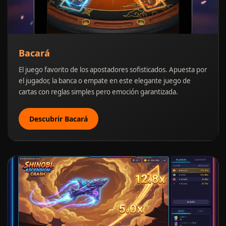
Bacará
El juego favorito de los apostadores sofisticados. Apuesta por
el jugador, la banca o empate en este elegante juego de
cartas con reglas simples pero emoción garantizada.
Descubrir Bacará