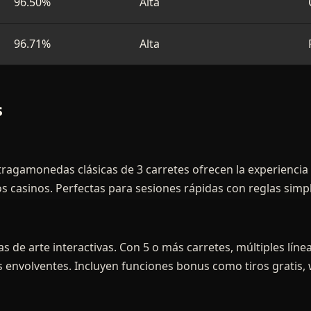
96.50%
Alta
96.71%
Alta
s
 tragamonedas clásicas de 3 carretes ofrecen la experiencia 
os casinos. Perfectas para sesiones rápidas con reglas simp
e arte interactivas. Con 5 o más carretes, múltiples líne
envolventes. Incluyen funciones bonus como tiros gratis, w