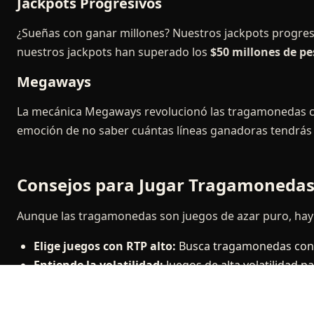
Jackpots Progresivos
¿Sueñas con ganar millones? Nuestros jackpots progres
nuestros jackpots han superado los
$50 millones de pe
Megaways
La mecánica Megaways revolucionó las tragamonedas con
emoción de no saber cuántas líneas ganadoras tendrás 
Consejos para Jugar Tragamoneda
Aunque las tragamonedas son juegos de azar puro, hay 
Elige juegos con RTP alto:
Busca tragamonedas con 
Entiende la volatilidad:
Juegos de alta volatilidad
constantes.
Establece un presupuesto:
Decide cuánto puedes per