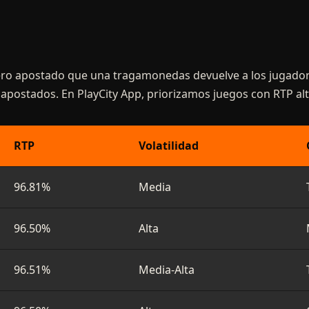
dinero apostado que una tragamonedas devuelve a los jugad
apostados. En PlayCity App, priorizamos juegos con RTP al
RTP
Volatilidad
96.81%
Media
96.50%
Alta
96.51%
Media-Alta