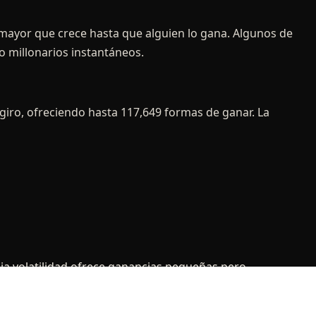
ayor que crece hasta que alguien lo gana. Algunos de
 millonarios instantáneos.
ro, ofreciendo hasta 117,649 formas de ganar. La
a volatilidad ofrece ganancias pequeñas pero