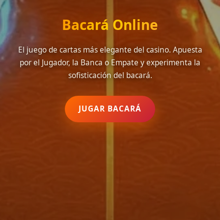
Bacará Online
El juego de cartas más elegante del casino. Apuesta
por el Jugador, la Banca o Empate y experimenta la
sofisticación del bacará.
JUGAR BACARÁ