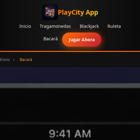
PlayCity App
Inicio
Tragamonedas
Blackjack
Ruleta
Bacará
Jugar Ahora
Inicio
›
Bacará